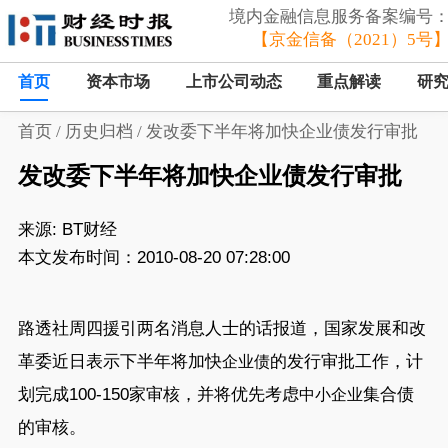
境内金融信息服务备案编号
【京金信备（2021）5号
首页
资本市场
上市公司动态
重点解读
研
首页
/
历史归档
/
发改委下半年将加快企业债发行审批
发改委下半年将加快企业债发行审批
来源:
BT财经
本文发布时间：2010-08-20 07:28:00
路透社周四援引两名消息人士的话报道，国家发展和改
革委近日表示下半年将加快
的发行审批工作，计
企业债
划完成100-150家审核，并将优先考虑
集合债
中小企业
的审核。