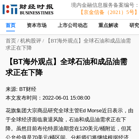
境内金融信息服务备案编号
【京金信备（2021）5号
首页
资本市场
上市公司动态
重点解读
研
首页
/
机构股评
/
【BT海外观点】全球石油和成品油需
求正在下降
【BT海外观点】全球石油和成品油需
求正在下降
来源:
BT财经
本文发布时间：2022-06-01 15:08:00
花旗集团大宗商品研究全球主管Ed Morse近日表示，由
于全球经济面临衰退风险，
和成品油需求正在下
石油
降。虽然目前布伦特原油期货在120美元/桶附近，但其
公允价值是70美元/桶区间。分析师们将继续根据经济