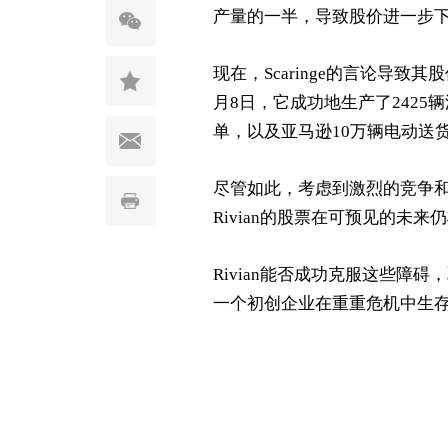
产量的一半，导致股价进一步
现在，
Scaringe
的言论导致其股
月
8
日，它成功地生产了
2425
辆
单，以及亚马逊
10
万辆电动送
尽管如此，考虑到激烈的竞争
Rivian
的股票在可预见的未来仍
Rivian
能否成功克服这些障碍，
一个初创企业在重重危机中生