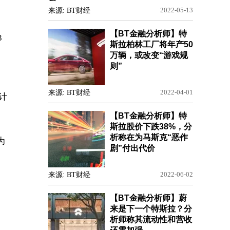
来源: BT财经
2022-05-13
【BT金融分析师】特
3
斯拉柏林工厂将年产50
万辆，或改变“游戏规
则”
来源: BT财经
2022-04-01
计
【BT金融分析师】特
斯拉股价下跌38%，分
析称在为马斯克“恶作
为
剧”付出代价
来源: BT财经
2022-06-02
【BT金融分析师】蔚
来是下一个特斯拉？分
析师称其流动性和营收