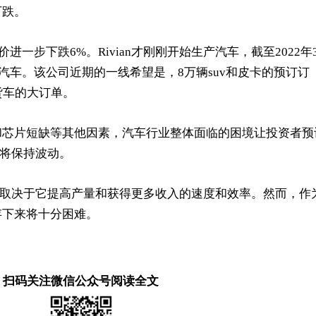
下跌。
价进一步下跌
6%
。
Rivian
才刚刚开始生产汽车，截至
2022
年
汽车。该公司近期的一线希望是，
8
万辆
suv
和皮卡的预订订
货车的大订单。
和芯片短缺等其他因素，汽车行业整体面临的困境让
投资
者预
将保持波动。
取决于它提高产量和获得更多收入的速度和效率。然而，作
存下来将十分困难。
扫码关注微信公众号阅读全文