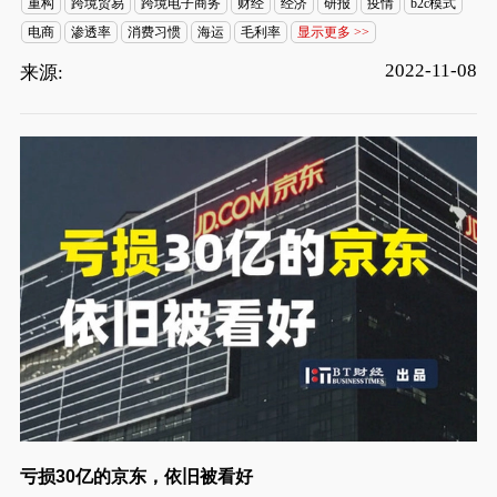
重构
跨境贸易
跨境电子商务
财经
经济
研报
疫情
b2c模式
电商
渗透率
消费习惯
海运
毛利率
显示更多 >>
2022-11-08
来源:
亏损30亿的京东，依旧被看好