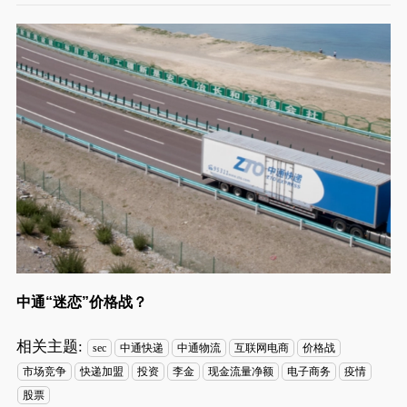
中通“迷恋”价格战？
相关主题:
sec
中通快递
中通物流
互联网电商
价格战
市场竞争
快递加盟
投资
李金
现金流量净额
电子商务
疫情
股票