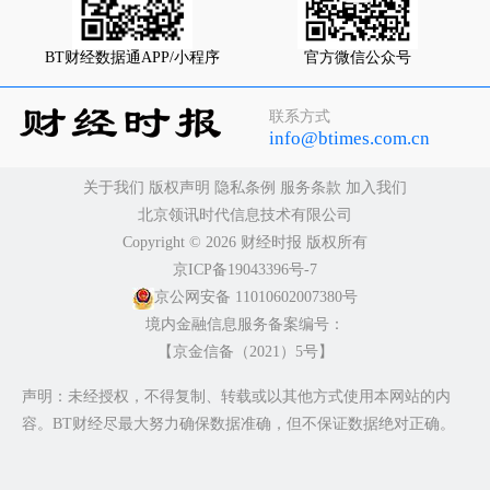
BT财经数据通APP/小程序
官方微信公众号
联系方式
info@btimes.com.cn
关于我们
版权声明
隐私条例
服务条款
加入我们
北京领讯时代信息技术有限公司
Copyright ©️ 2026 财经时报 版权所有
京ICP备19043396号-7
京公网安备 11010602007380号
境内金融信息服务备案编号：
【京金信备（2021）5号】
声明：未经授权，不得复制、转载或以其他方式使用本网站的内
容。BT财经尽最大努力确保数据准确，但不保证数据绝对正确。