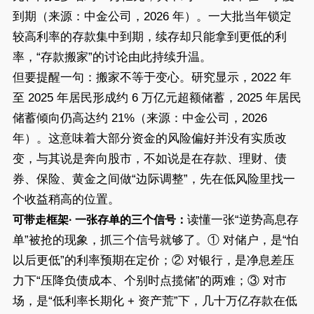
到期（来源：中金公司，2026 年）。一大批当年锁定
较高利率的存款集中到期，续存却只能拿到更低的利
率，“存款搬家”的讨论由此持续升温。
但要提醒一句：搬家不等于变心。研究显示，2022 年
至 2025 年居民形成约 6 万亿元超额储蓄，2025 年居民
储蓄倾向仍高达约 21%（来源：中金公司，2026
年）。这意味着大部分资金的风险偏好并没有实质改
变，与其说是奔向股市，不如说是在存款、理财、债
券、保险、黄金之间做“边际调整”，先在低风险里找一
个收益稍高的位置。
读懂一张“逆势高息存
可带走框架· 一张存单的三个信号：
单”被抢的现象，抓三个信号就够了。① 对储户，是“怕
以后更低”的利率预期在定价；② 对银行，是净息差压
力下“压降负债成本、个别时点揽储”的两难；③ 对市
场，是“低利率长期化 + 资产荒”下，几十万亿存款在低