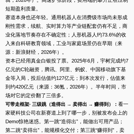
辑，2026年）。高速扩张阶段，费用端的攀升正在压制
短期盈利质量。
赛道本身也还年轻。通用机器人在消费级市场尚未形成
刚性需求，续航、实时算力等产业链配套仍有不足，商
业化落地节奏存在不确定性；人形机器人约73.6%的收
入来自科研教育领域，工业与家庭场景仍在早期（来
源：新浪财经，2026年）。
资本已经用真金白银投了票。2025年6月，宇树完成约7
亿元的C轮融资，腾讯、阿里、蚂蚁、中国移动旗下基
金等入局，投后估值约127亿元；到本次发行，估值来
到约420亿元（来源：36氪，2026年）。半年时间，市
场对它的定价翻了三倍多。
看一
可带走框架· 三级跳（造得出 → 卖得出 → 赚得到）：
家硬科技公司在新赛道上到了哪一步，别被发布会上的
Demo惊艳迷惑。第一跳“造得出”，能做出可用产品；
第二跳“卖得出”，能规模化交付；第三跳“赚得到”，卖