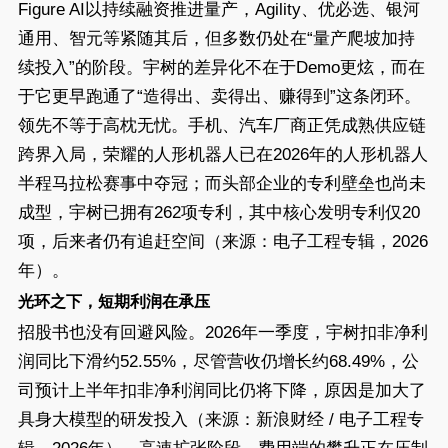
Figure AI以持续融资推进量产，Agility、优必选、银河
通用、智元等紧随其后，但多数仍处在“量产爬坡加持
续投入”的阶段。宇树的差异化不在于Demo更炫，而在
于它更早跑通了“造得出、卖得出、赚得到”这条闭环。
领先不等于高枕无忧。手机、汽车厂商正凭成熟供应链
跨界入局，荣耀的人形机器人已在2026年的人形机器人
半程马拉松赛事中夺冠；而头部企业的专利壁垒也尚未
成型，宇树已拥有262项专利，其中核心发明专利仅20
项，后来者仍有追赶空间（来源：电子工程专辑，2026
年）。
光环之下，短期利润在承压
招股书也没有回避风险。2026年一季度，宇树扣非净利
润同比下滑约52.55%，尽管营收仍增长约68.49%，公
司预计上半年扣非净利润同比仍将下降，原因是加大了
具身大模型的研发投入（来源：新浪财经 / 电子工程专