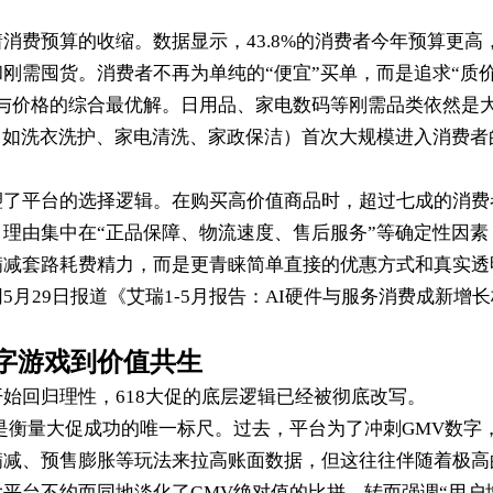
消费预算的收缩。数据显示，43.8%的消费者今年预算更高
刚需囤货。消费者不再为单纯的“便宜”买单，而是追求“质
与价格的综合最优解。日用品、家电数码等刚需品类依然是
（如洗衣洗护、家电清洗、家政保洁）首次大规模进入消费者
塑了平台的选择逻辑。在购买高价值商品时，超过七成的消费
理由集中在“正品保障、物流速度、售后服务”等确定性因素
满减套路耗费精力，而是更青睐简单直接的优惠方式和真实透
月29日报道《艾瑞1-5月报告：AI硬件与服务消费成新增长
字游戏到价值共生
始回归理性，618大促的底层逻辑已经被彻底改写。
是衡量大促成功的唯一标尺。过去，平台为了冲刺GMV数字
满减、预售膨胀等玩法来拉高账面数据，但这往往伴随着极高
平台不约而同地淡化了GMV绝对值的比拼，转而强调“用户