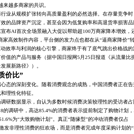
越来越多商家的共识。
商行业从规模扩张转向高质量盈利的必然选择。在存量竞争时
有效的品牌资产沉淀，甚至会因为低复购率和高退货率损害品
宣布AI首次全场景融入大促以帮助超100万商家降本增效，
助商家高效制作内容，平台侧的发力点也都在从“逼商家降价”
驱动效率与利润的核心引擎，商家终于有了底气跳出价格战的
价值的产品与服务（据中国日报网5月25日报道《从流量比
量发展新路径》）。
质价比”
端心态的深刻变化。随着消费观念的成熟，中国消费者正在告
化和理性化特征。
场调研数据显示，自认为多数时候消费决策较理性的受访者占
18的调研中，高达85.4%的消费者表示提前制定了购物计划
，51.6%为“大致购物计划”。真正“随缘型”的冲动消费者仅占
再是激发非理性消费的狂欢场，而是消费者完成年度采购计划的