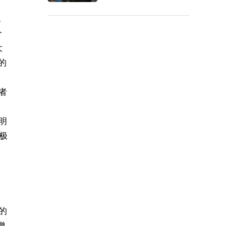
，
价
大
的
者
明
极
，
的
增