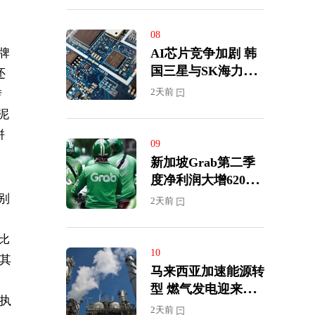
08
AI芯片竞争加剧 韩
牌
国三星与SK海力士
还
展开半导体人才争夺
2天前
转
战
泥
拼
09
新加坡Grab第二季
度净利润大增620%
上调全年营收及盈利
别
2天前
预期
比
10
，其
马来西亚加速能源转
型 燃气发电迎来投
“执
资新周期
2天前