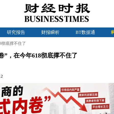
研究报告
财报瞬析
BT数据通
18彻底撑不住了
卷”，在今年618彻底撑不住了
12