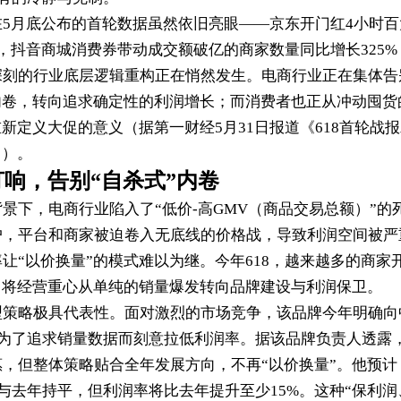
5月底公布的首轮数据虽然依旧亮眼——京东开门红4小时百
，抖音商城消费券带动成交额破亿的商家数量同比增长325%
深刻的行业底层逻辑重构正在悄然发生。电商行业正在集体告
内卷，转向追求确定性的利润增长；而消费者也正从冲动囤货
新定义大促的意义（据第一财经5月31日报道《618首轮战
》）。
响，告别“自杀式”内卷
景下，电商行业陷入了“低价-高GMV（商品交易总额）”的
户，平台和商家被迫卷入无底线的价格战，导致利润空间被严
让“以价换量”的模式难以为继。今年618，越来越多的商家
，将经营重心从单纯的销量爆发转向品牌建设与利润保卫。
型策略极具代表性。面对激烈的市场竞争，该品牌今年明确向
再为了追求销量数据而刻意拉低利润率。据该品牌负责人透露
，但整体策略贴合全年发展方向，不再“以价换量”。他预计
能与去年持平，但利润率将比去年提升至少15%。这种“保利润