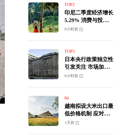
TOP2
印尼二季度经济增长
5.29% 消费与投资
继续支撑经济韧性
8小时前
TOP3
日本央行政策独立性
引发关注 市场加大9
月加息预期
8小时前
04
越南拟设大米出口最
低价格机制 应对国
际市场价格下跌压力
1天前