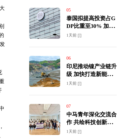
大
05
泰国拟提高投资占G
DP比重至30% 加快
别
迈向高收入经济体
的
1天前
报发
06
印尼推动镍产业链升
死
级 加快打造新能源
重
汽车供应中心
1天前
开
07
中
中马青年深化交流合
，
作 共绘科技创新新
，
蓝图
1天前
、