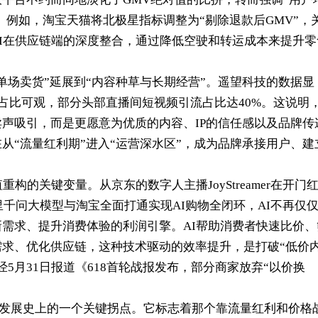
”。例如，淘宝天猫将北极星指标调整为“剔除退款后GMV”，
I在供应链端的深度整合，通过降低空驶和转运成本来提升零
单场卖货”延展到“内容种草与长期经营”。遥望科技的数据显
流占比可观，部分头部直播间短视频引流占比达40%。这说明
声吸引，而是更愿意为优质的内容、IP的信任感以及品牌传
从“流量红利期”进入“运营深水区”，成为品牌承接用户、建
构的关键变量。从京东的数字人主播JoyStreamer在开门红
里千问大模型与淘宝全面打通实现AI购物全闭环，AI不再仅
需求、提升消费体验的利润引擎。AI帮助消费者快速比价、
求、优化供应链，这种技术驱动的效率提升，是打破“低价
5月31日报道《618首轮战报发布，部分商家放弃“以价换
国电商发展史上的一个关键拐点。它标志着那个靠流量红利和价格