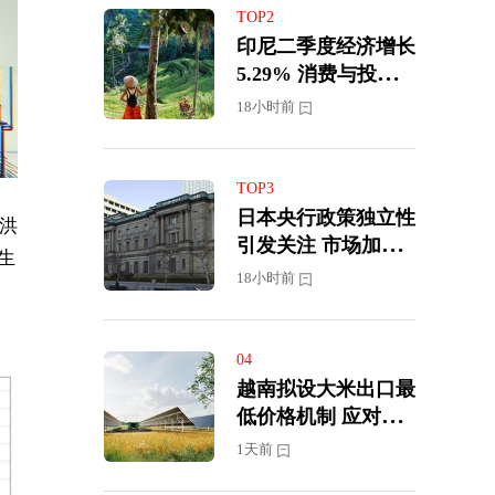
TOP2
印尼二季度经济增长
5.29% 消费与投资
继续支撑经济韧性
18小时前
TOP3
日本央行政策独立性
射洪
引发关注 市场加大9
生
月加息预期
18小时前
04
越南拟设大米出口最
低价格机制 应对国
际市场价格下跌压力
1天前