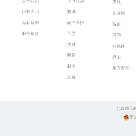
关于我们
字节跳动
雪球
版权声明
腾讯
创业邦
隐私条例
南洋商报
富途
服务条款
百度
滴滴
搜狐
钛媒体
网易
界面
新浪
东方财富
36氪
北京领讯
京公