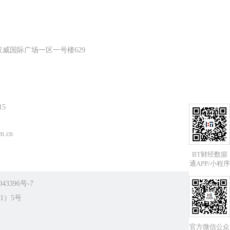
威国际广场一区一号楼629
15
m.cn
BT财经数据
通APP/小程序
43396号-7
1）5号
官方微信公众