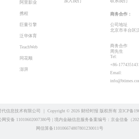
加入我们
联系我们
阿里影业
携程
商务合作：
巨量引擎
公司地址
北京市丰台区汉
泛华体育
商务合作
TeachWeb
周先生
Tel:
同花顺
+86-177435143
澎湃
Email:
info@btimes.co
时代信息技术有限公司
｜ Copyright ©️ 2026 财经时报 版权所有
京ICP备190
网安备 11010602007380号
|
境内金融信息服务备案编号：京金信备（202
网信算备110106674807801230011号