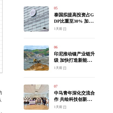
05
泰国拟提高投资占G
DP比重至30% 加快
迈向高收入经济体
1天前
06
印尼推动镍产业链升
级 加快打造新能源
汽车供应中心
1天前
07
的
中马青年深化交流合
作 共绘科技创新新
从
蓝图
资
1天前