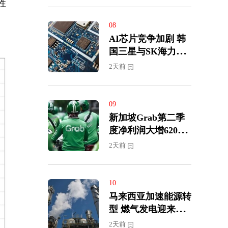
性
08
AI芯片竞争加剧 韩
国三星与SK海力士
展开半导体人才争夺
2天前
战
09
新加坡Grab第二季
度净利润大增620%
上调全年营收及盈利
2天前
预期
10
马来西亚加速能源转
型 燃气发电迎来投
资新周期
2天前