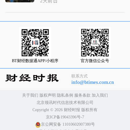
2天前
BT财经数据通APP/小程序
官方微信公众号
联系方式
info@btimes.com.cn
关于我们
版权声明
隐私条例
服务条款
加入我们
北京领讯时代信息技术有限公司
Copyright ©️ 2026 财经时报 版权所有
京ICP备19043396号-7
京公网安备 11010602007380号