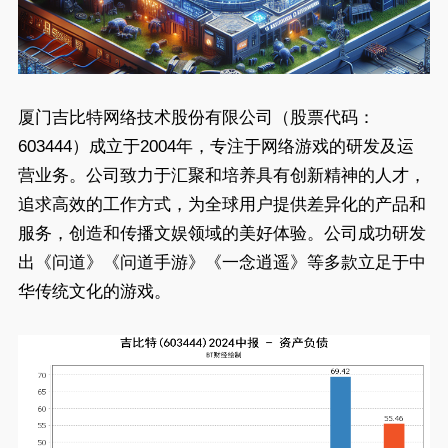
厦门吉比特网络技术股份有限公司（股票代码：
603444）成立于2004年，专注于网络游戏的研发及运
营业务。公司致力于汇聚和培养具有创新精神的人才，
追求高效的工作方式，为全球用户提供差异化的产品和
服务，创造和传播文娱领域的美好体验。公司成功研发
出《问道》《问道手游》《一念逍遥》等多款立足于中
华传统文化的游戏。