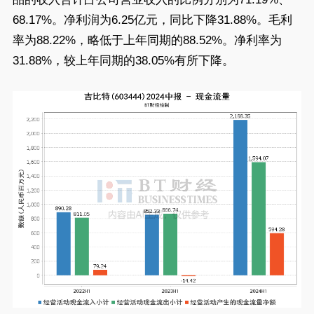
68.17%。净利润为6.25亿元，同比下降31.88%。毛利
率为88.22%，略低于上年同期的88.52%。净利率为
31.88%，较上年同期的38.05%有所下降。