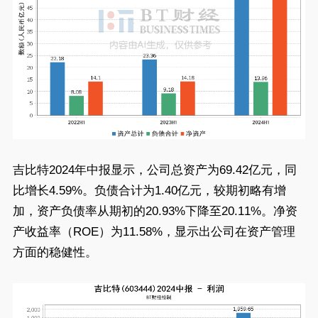
吉比特2024年中报显示，公司总资产为69.42亿元，同
比增长4.59%。负债合计为1.40亿元，较期初略有增
加，资产负债率从期初的20.93%下降至20.11%。净资
产收益率（ROE）为11.58%，显示出公司在资产管理
方面的稳健性。