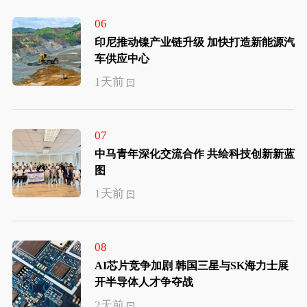
06
印尼推动镍产业链升级 加快打造新能源汽
车供应中心
1天前
07
中马青年深化交流合作 共绘科技创新新蓝
图
1天前
08
AI芯片竞争加剧 韩国三星与SK海力士展
开半导体人才争夺战
2天前