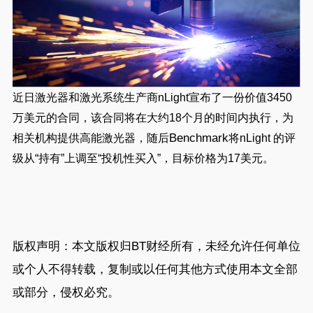
近日激光器和激光系统生
产
商
nLight
宣布了一份价值
3450
万美元的合同，该合同将在大约
18
个月的时间内执行，为
Benchmark
相关机构提供高能激光器，随后
将
nLight
的评
级从“持有”上调至“投机性买入”，目标价格为
17
美元。
版权声明：本文版权归
BT财经
所有，未经允许任何单位
或个人不得转载，复制或以任何其他方式使用本文全部
或部分，侵权必究。