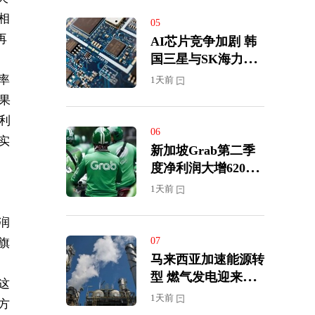
相
05
再
AI芯片竞争加剧 韩
国三星与SK海力士
展开半导体人才争夺
率
1天前
战
果
利
06
实
新加坡Grab第二季
度净利润大增620%
上调全年营收及盈利
1天前
预期
润
07
旗
马来西亚加速能源转
型 燃气发电迎来投
这
资新周期
1天前
方