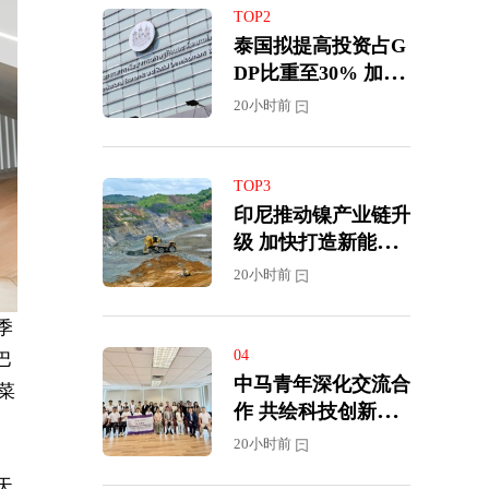
TOP2
泰国拟提高投资占G
DP比重至30% 加快
迈向高收入经济体
20小时前
TOP3
印尼推动镍产业链升
级 加快打造新能源
汽车供应中心
20小时前
季
04
巴
中马青年深化交流合
菜
作 共绘科技创新新
蓝图
20小时前
天