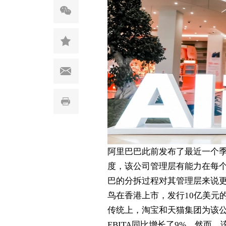
阿里巴巴此前发布了最近一个
度，该公司管理层有能力在每
巴的分拆过程对其管理层来说
鸟在香港上市，发行
10
亿美元
传统上，淘宝和天猫集团为该
EBITA
同比增长了
9%
。然而，