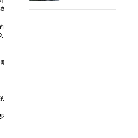
好
域
的
入
润
的
步