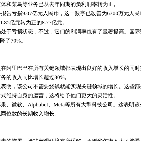
媒体和菜鸟等业务已从去年同期的负利润率转为正。
务报告亏损
9.07
亿元人民币，这一数字已改善为
6300
万元人民
1.85
亿元转为正的
8.77
亿元。
仍处于亏损状态，不过，它们的利润率也有了显著提高。国际
降了
70%
。
是在阿里巴巴在所有关键领域都表现出良好的收入增长的同时
商务的收入同比增长超过
30%
。
长表明，该公司不需要烧钱就能实现关键领域的增长。这些部
方式维持自身的运营，这将给予他们更大的灵活性。
苹果、微软、
Alphabet
、
Meta
等所有大型科技公司。这表明该
现两位数的长期收入增长。