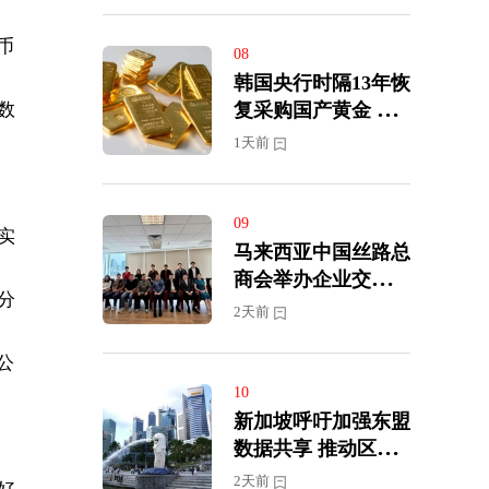
币
08
韩国央行时隔13年恢
数
复采购国产黄金 优
化外汇储备结构
1天前
09
实
马来西亚中国丝路总
商会举办企业交流会
分
推动马中经贸合作深
2天前
化发展
公
10
新加坡呼吁加强东盟
数据共享 推动区域
数字经济发展
2天前