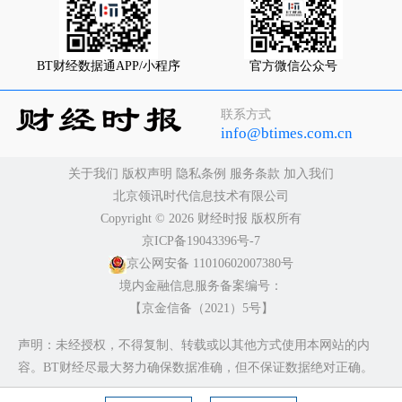
BT财经数据通APP/小程序
官方微信公众号
联系方式
info@btimes.com.cn
关于我们
版权声明
隐私条例
服务条款
加入我们
北京领讯时代信息技术有限公司
Copyright ©️ 2026 财经时报 版权所有
京ICP备19043396号-7
京公网安备 11010602007380号
境内金融信息服务备案编号：
【京金信备（2021）5号】
声明：未经授权，不得复制、转载或以其他方式使用本网站的内
容。BT财经尽最大努力确保数据准确，但不保证数据绝对正确。