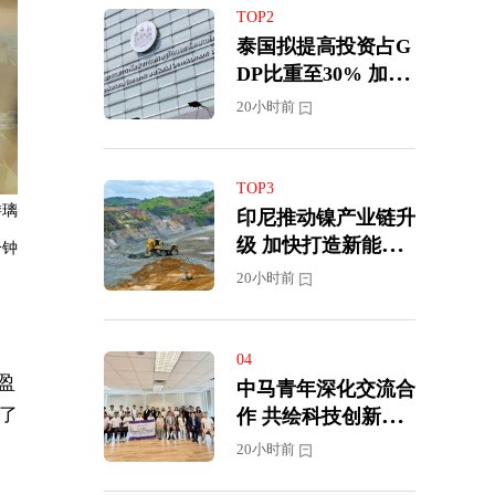
TOP2
泰国拟提高投资占G
DP比重至30% 加快
迈向高收入经济体
20小时前
TOP3
游璃
印尼推动镍产业链升
级 加快打造新能源
分钟
汽车供应中心
20小时前
04
盈
中马青年深化交流合
了
作 共绘科技创新新
蓝图
20小时前