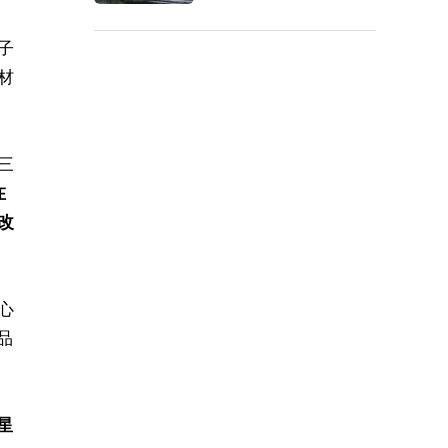
子
材
三
在
改
心
品
星