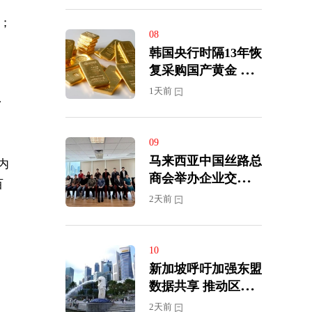
%；
08
韩国央行时隔13年恢
复采购国产黄金 优
化外汇储备结构
1天前
滑
09
马来西亚中国丝路总
内
商会举办企业交流会
百
推动马中经贸合作深
2天前
化发展
10
新加坡呼吁加强东盟
数据共享 推动区域
数字经济发展
2天前