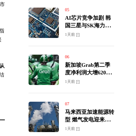
，市
05
AI芯片竞争加剧 韩
国三星与SK海力士
指
展开半导体人才争夺
1天前
兴
战
06
新加坡Grab第二季
从
度净利润大增620%
结
上调全年营收及盈利
1天前
预期
07
马来西亚加速能源转
型 燃气发电迎来投
资新周期
1天前