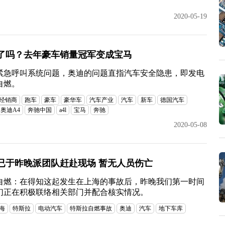
2020-05-19
队了吗？去年豪车销量冠军变成宝马
紧急呼叫系统问题，奥迪的问题直指汽车安全隐患，即发电
自燃。
经销商
跑车
豪车
豪华车
汽车产业
汽车
新车
德国汽车
奥迪A4
奔驰中国
a4l
宝马
奔驰
2020-05-08
已于昨晚派团队赶赴现场 暂无人员伤亡
自燃：在得知这起发生在上海的事故后，昨晚我们第一时间
们正在积极联络相关部门并配合核实情况。
海
特斯拉
电动汽车
特斯拉自燃事故
奥迪
汽车
地下车库