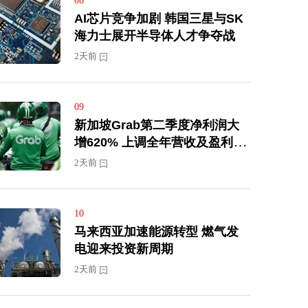
08
AI芯片竞争加剧 韩国三星与SK
海力士展开半导体人才争夺战
2天前
09
新加坡Grab第二季度净利润大
增620% 上调全年营收及盈利预
期
2天前
10
马来西亚加速能源转型 燃气发
电迎来投资新周期
2天前