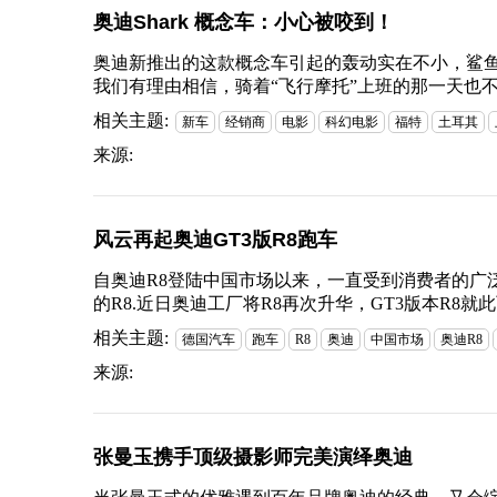
奥迪Shark 概念车：小心被咬到！
奥迪新推出的这款概念车引起的轰动实在不小，鲨
我们有理由相信，骑着“飞行摩托”上班的那一天也
相关主题:
新车
经销商
电影
科幻电影
福特
土耳其
来源:
风云再起奥迪GT3版R8跑车
自奥迪R8登陆中国市场以来，一直受到消费者的广
的R8.近日奥迪工厂将R8再次升华，GT3版本R8
相关主题:
德国汽车
跑车
R8
奥迪
中国市场
奥迪R8
来源:
张曼玉携手顶级摄影师完美演绎奥迪