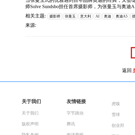
当张曼玉式的优雅遇到百年品牌奥迪的经典，又会
师Solve Sundsbo担任首席摄影师，为张曼玉与
相关主题:
摄影师
张曼玉
意大利
AI
奥迪
奥迪A5
来源:
返回
关于我们
友情链接
虎嗅
关于我们
字节跳动
雪球
版权声明
腾讯
创业邦
隐私条例
南洋商报