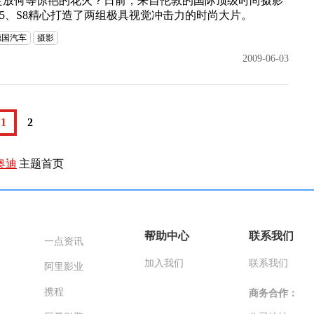
绽放何等惊艳的花火？日前，来自伦敦的国际顶级时尚摄影
奥迪A5、S8精心打造了两组极具视觉冲击力的时尚大片。
德国汽车
摄影
2009-06-03
1
2
奥迪
主题首页
帮助中心
联系我们
一点资讯
加入我们
联系我们
阿里影业
携程
商务合作：