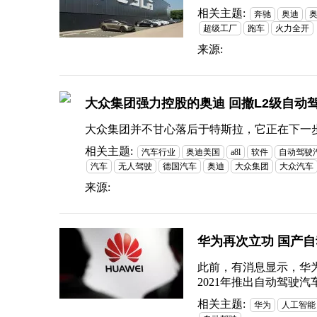
相关主题:
奔驰
奥迪
超级工厂
跑车
火力全开
来源:
大众集团强力控股的奥迪 回撤L2级自动
大众集团并不甘心落后于特斯拉，它正在下一步大棋
相关主题:
汽车行业
奥迪美国
a8l
软件
自动驾驶
汽车
无人驾驶
德国汽车
奥迪
大众集团
大众汽车
来源:
华为再次立功 国产
此前，有消息显示，华
2021年推出自动驾驶汽
相关主题:
华为
人工智能