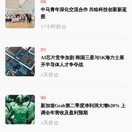
04
中马青年深化交流合作 共绘科技创新新蓝
图
17小时前
05
AI芯片竞争加剧 韩国三星与SK海力士展
开半导体人才争夺战
1天前
06
新加坡Grab第二季度净利润大增620% 上
调全年营收及盈利预期
1天前