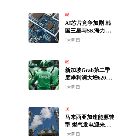
08
AI芯片竞争加剧 韩
国三星与SK海力士
展开半导体人才争夺
1天前
战
09
新加坡Grab第二季
度净利润大增620%
上调全年营收及盈利
1天前
预期
10
马来西亚加速能源转
型 燃气发电迎来投
资新周期
1天前