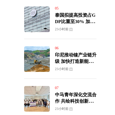
05
泰国拟提高投资占G
DP比重至30% 加快
迈向高收入经济体
23小时前
06
印尼推动镍产业链升
级 加快打造新能源
汽车供应中心
23小时前
07
中马青年深化交流合
作 共绘科技创新新
蓝图
23小时前