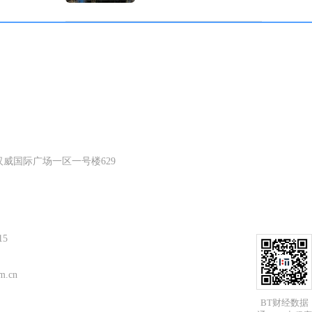
威国际广场一区一号楼629
15
m.cn
BT财经数据