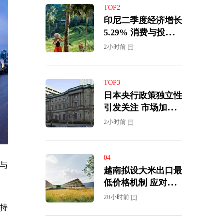
TOP2
印尼二季度经济增长
5.29% 消费与投资
继续支撑经济韧性
2小时前
TOP3
日本央行政策独立性
引发关注 市场加大9
月加息预期
2小时前
04
苏与
越南拟设大米出口最
低价格机制 应对国
际市场价格下跌压力
20小时前
保持