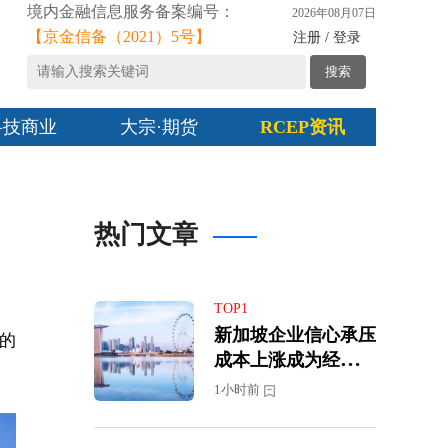
境内金融信息服务备案编号：
2026年08月07日
【京金信备（2021）5号】
注册 / 登录
搜索
科技商业
大宗·期货
RCEP资讯
热门文章
TOP1
新加坡企业信心承压
度的
成本上涨成为经营最
大挑战
1小时前